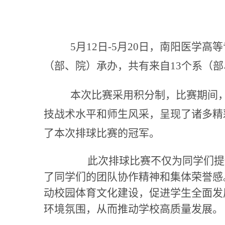
5月12日
-5月20日
，南阳医学高等
（部、院）承办，共有来自
13
个系（部
本次
比赛
采用
积分制
，
比赛期间
技战术水平和师生风采，呈
现了诸多精
了本次排球比赛的冠军。
此次排球比赛不仅为同学们提
了同学们的团队协作精神和集体荣誉感
动校园体育文化建设，促进学生全面发
环境氛围，从而推动学校高质量发展。