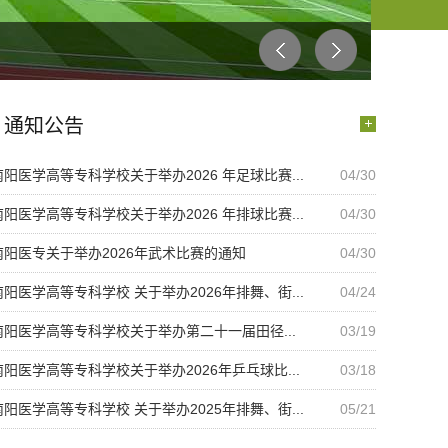
通知公告
南阳医学高等专科学校关于举办2026 年足球比赛...
04/30
南阳医学高等专科学校关于举办2026 年排球比赛...
04/30
南阳医专关于举办2026年武术比赛的通知
04/30
南阳医学高等专科学校 关于举办2026年排舞、街...
04/24
南阳医学高等专科学校关于举办第二十一届田径...
03/19
南阳医学高等专科学校关于举办2026年乒乓球比...
03/18
南阳医学高等专科学校 关于举办2025年排舞、街...
05/21