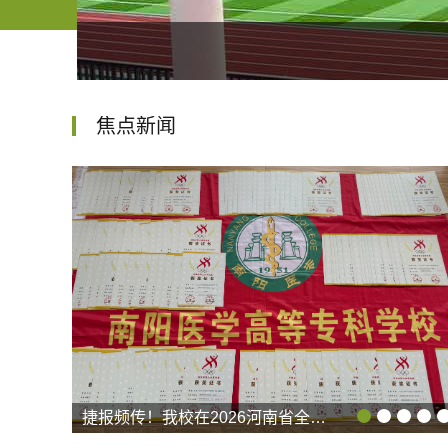
焦点新闻
捷报频传！我校在2026河南省全民健身大赛健身操舞比赛斩获多项桂冠