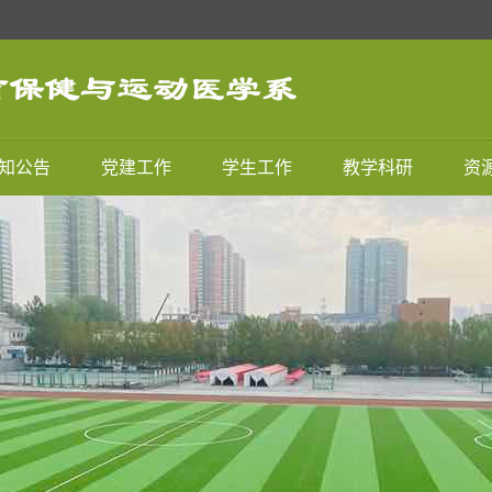
知公告
党建工作
学生工作
教学科研
资